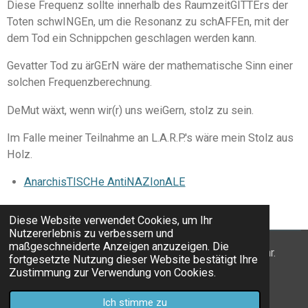
Diese Frequenz sollte innerhalb des RaumzeitGITTErs der
Toten schwINGEn, um die Resonanz zu schAFFEn, mit der
dem Tod ein Schnippchen geschlagen werden kann.
Gevatter Tod zu ärGErN wäre der mathematische Sinn einer
solchen Frequenzberechnung.
DeMut wäxt, wenn wir(r) uns weiGern, stolz zu sein.
Im Falle meiner Teilnahme an L.A.R.P.'s wäre mein Stolz aus
Holz.
AnarchisTISCHe AntiNAZIonALE
Diese Website verwendet Cookies, um Ihr
Nutzererlebnis zu verbessern und
maßgeschneiderte Anzeigen anzuzeigen. Die
Der (Ab)Fall meines Todes Ergibt sich AUch nicht mehr.
fortgesetzte Nutzung dieser Website bestätigt Ihre
Yeah.
Zustimmung zur Verwendung von Cookies.
© 2020 - 2026 AnarchisTISCHe AntiNAZIonALE
Ich stimme zu
Mit Unterstützung von
Webador