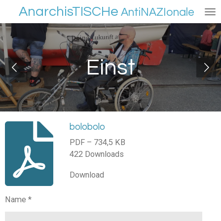
AnarchisTISCHe
Zum
AntiNAZIonale
Hauptinhalt
springen
Einst
bolobolo
PDF – 734,5 KB
422 Downloads
Download
Name *